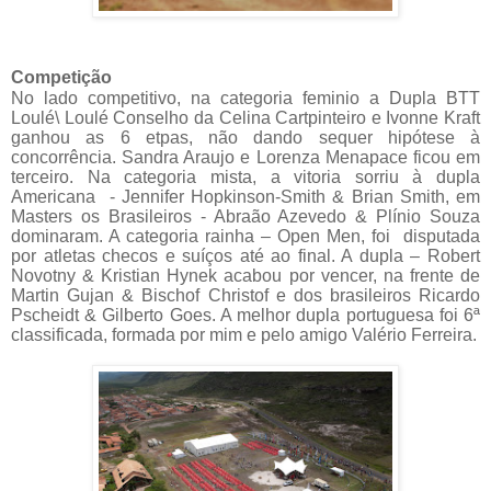
Competição
No lado competitivo, na categoria feminio a Dupla BTT
Loulé\ Loulé Conselho da Celina Cartpinteiro e Ivonne Kraft
ganhou as 6 etpas, não dando sequer hipótese à
concorrência. Sandra Araujo e Lorenza Menapace ficou em
terceiro. Na categoria mista, a vitoria sorriu à dupla
Americana - Jennifer Hopkinson-Smith & Brian Smith, em
Masters os Brasileiros - Abraão Azevedo & Plínio Souza
dominaram. A categoria rainha – Open Men, foi disputada
por atletas checos e suíços até ao final. A dupla – Robert
Novotny & Kristian Hynek
acabou por vencer, na frente de
Martin Gujan & Bischof Christof e dos brasileiros Ricardo
Pscheidt & Gilberto Goes. A melhor dupla portuguesa foi 6ª
classificada, formada por mim e pelo amigo Valério Ferreira.