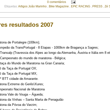
0 comentários
Etiquetas:
Artigos João Marinho
,
Bike Magazine
,
EPIC RACING
,
PRESS
,
Zé S
es resultados 2007
tona de Portalegre (100km);
ampeão da TransPortugal - 8 Etapas - 1000km de Bragança a Sagres;
Transalp (Travessia dos Alpes ao longo da Alemanha, Áustria e Itália em 8 e
 Campeonato do mundo de maratona - Bélgica;
 taça do Mundo de Maratona na Gran Canaria;
l da Taça de Portugal OX;
l da Taça de Portugal MX;
4º BTT cidade de Amarante.
atona Extreme do Gerês\Xures;
mpeonato Nacional de Maratona
atona Vale do Vouga – Águeda;
atona da Vinhas – Santa Marta de Penaguião
atona da Póvoa do Varzim;