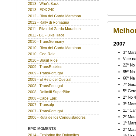
2013 - Who's Back
2013 - EOX 240
2012 - Riva del Garda Marathon
2012 - Rally di Romagna
Melhor
2011 - Riva del Garda Marathon
2011 - BC - Bike Race
2010 - TransGermany
2007
2010 - Riva del Garda Marathon
3º Mara
2010 - Geo-Raid
Vice-c
2010 - Brasil Ride
22º No 
2009 - TransRockies
95º No
2009 - TransPortugal
60º Na
2009 - El Reto del Quetzal
7º Gera
2008 - TransPortugal
5º Gera
2008 - Dolimiti SuperBike
2º No 
2008 - Cape Epic
3º Mar
2007 - Transalp
11º Ca
2007 - TransPortugal
2º Mar
2006 - Ruta de los Conquistadores
1º Mar
EPIC MOMENTS
2º Mar
2014 - Exploring the Dolomites