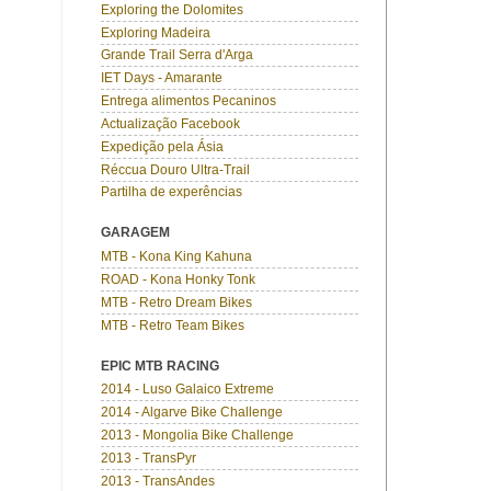
Exploring the Dolomites
Exploring Madeira
Grande Trail Serra d'Arga
IET Days - Amarante
Entrega alimentos Pecaninos
Actualização Facebook
Expedição pela Ásia
Réccua Douro Ultra-Trail
Partilha de experências
GARAGEM
MTB - Kona King Kahuna
ROAD - Kona Honky Tonk
MTB - Retro Dream Bikes
MTB - Retro Team Bikes
EPIC MTB RACING
2014 - Luso Galaico Extreme
2014 - Algarve Bike Challenge
2013 - Mongolia Bike Challenge
2013 - TransPyr
2013 - TransAndes