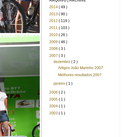
ARQUIVO | ARCHIVE
2014
( 49 )
2013
( 90 )
2012
( 119 )
2011
( 103 )
2010
( 26 )
2009
( 46 )
2008
( 3 )
2007
( 3 )
dezembro
( 2 )
Artigos João Marinho 2007
Melhores resultados 2007
janeiro
( 1 )
2006
( 2 )
2005
( 1 )
2004
( 1 )
2003
( 1 )