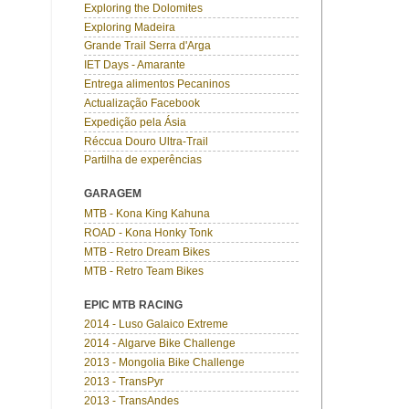
Exploring the Dolomites
Exploring Madeira
Grande Trail Serra d'Arga
IET Days - Amarante
Entrega alimentos Pecaninos
Actualização Facebook
Expedição pela Ásia
Réccua Douro Ultra-Trail
Partilha de experências
GARAGEM
MTB - Kona King Kahuna
ROAD - Kona Honky Tonk
MTB - Retro Dream Bikes
MTB - Retro Team Bikes
EPIC MTB RACING
2014 - Luso Galaico Extreme
2014 - Algarve Bike Challenge
2013 - Mongolia Bike Challenge
2013 - TransPyr
2013 - TransAndes