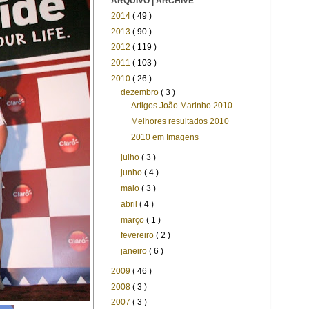
ARQUIVO | ARCHIVE
2014
( 49 )
2013
( 90 )
2012
( 119 )
2011
( 103 )
2010
( 26 )
dezembro
( 3 )
Artigos João Marinho 2010
Melhores resultados 2010
2010 em Imagens
julho
( 3 )
junho
( 4 )
maio
( 3 )
abril
( 4 )
março
( 1 )
fevereiro
( 2 )
janeiro
( 6 )
2009
( 46 )
2008
( 3 )
2007
( 3 )