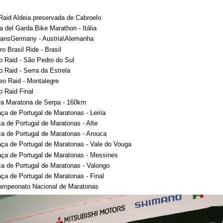
 Raid Aldeia preservada de Cabroelo
a del Garda Bike Marathon - Itália
TransGermany - Austria\Alemanha
aro Brasil Ride - Brasil
o Raid - São Pedro do Sul
o Raid - Serra da Estrela
eo Raid - Montalegre
o Raid Final
tra Maratona de Serpa - 160km
aça de Portugal de Maratonas - Leiria
ça de Portugal de Maratonas - Alte
ça de Portugal de Maratonas - Arouca
aça de Portugal de Maratonas - Vale do Vouga
aça de Portugal de Maratonas - Messines
ça de Portugal de Maratonas - Valongo
aça de Portugal de Maratonas - Final
Campeonato Nacional de Maratonas