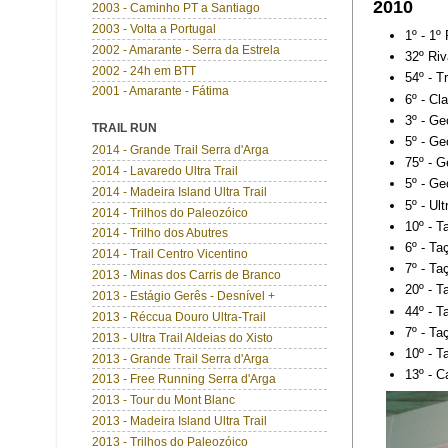
2010
2003 - Caminho PT a Santiago
2003 - Volta a Portugal
1º - 1º
2002 - Amarante - Serra da Estrela
32º Riv
2002 - 24h em BTT
54º - 
2001 - Amarante - Fátima
6º - Cl
3º - Ge
TRAIL RUN
5º - Ge
2014 - Grande Trail Serra d'Arga
75º - G
2014 - Lavaredo Ultra Trail
5º - Ge
2014 - Madeira Island Ultra Trail
5º - Ul
2014 - Trilhos do Paleozóico
10º - T
2014 - Trilho dos Abutres
6º - Ta
2014 - Trail Centro Vicentino
7º - Ta
2013 - Minas dos Carris de Branco
20º - T
2013 - Estágio Gerês - Desnível +
44º - T
2013 - Réccua Douro Ultra-Trail
7º - Ta
2013 - Ultra Trail Aldeias do Xisto
10º - T
2013 - Grande Trail Serra d'Arga
13º - 
2013 - Free Running Serra d'Arga
2013 - Tour du Mont Blanc
2013 - Madeira Island Ultra Trail
2013 - Trilhos do Paleozóico