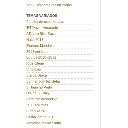
1992 - As primeiras bicicletas
TEMAS VARIADOS
Partilha de experiências
IET Days - Amarante
A Douro Bike Race
Natal 2013
Floriano Mendes
2012 em fotos
Equipa 2010 -2012
Ride Clean
Vindimas
Sra da Graça
Sonhar com bicicletas
S. João no Porto
Dia de S. Rally
Percurso desportivo
2011 em fotos
Eurobike 2011
Lesão joelho 2011
Travesseiros de Sintra