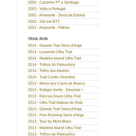
2003 - Caminho PT a Santiago
2003 - Volta a Portugal
2002 - Amarante - Serra da Estrela
2002 - 24h em BTT
2001 - Amarante - Fátima
TRAIL RUN
2014 - Grande Trail Serra d'Arga
2014 - Lavaredo Ultra Trail
2014 - Madeira Island Ultra Trail
2014 - Trilhos do Paleozóico
2014 - Trilho dos Abutres
2014 - Trail Centro Vicentino
2013 - Minas dos Carris de Branco
2013 - Estágio Gerês - Desnível +
2013 - Réccua Douro Ultra-Trail
2013 - Ultra Trail Aldeias do Xisto
2013 - Grande Trail Serra d'Arga
2013 - Free Running Serra d'Arga
2013 - Tour du Mont Blanc
2013 - Madeira Island Ultra Trail
2013 - Trilhos do Paleozóico