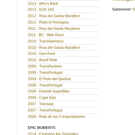
2013 - Who's Back
Subscrever:
M
2013 - EOX 240
2012 - Riva del Garda Marathon
2012 - Rally di Romagna
2011 - Riva del Garda Marathon
2011 - BC - Bike Race
2010 - TransGermany
2010 - Riva del Garda Marathon
2010 - Geo-Raid
2010 - Brasil Ride
2009 - TransRockies
2009 - TransPortugal
2009 - El Reto del Quetzal
2008 - TransPortugal
2008 - Dolimiti SuperBike
2008 - Cape Epic
2007 - Transalp
2007 - TransPortugal
2006 - Ruta de los Conquistadores
EPIC MOMENTS
2014 - Exploring the Dolomites