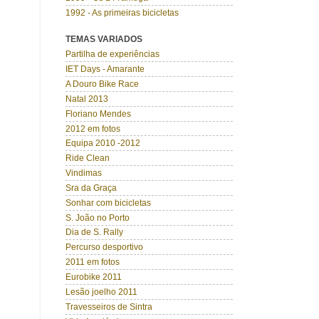
1992 - As primeiras bicicletas
TEMAS VARIADOS
Partilha de experiências
IET Days - Amarante
A Douro Bike Race
Natal 2013
Floriano Mendes
2012 em fotos
Equipa 2010 -2012
Ride Clean
Vindimas
Sra da Graça
Sonhar com bicicletas
S. João no Porto
Dia de S. Rally
Percurso desportivo
2011 em fotos
Eurobike 2011
Lesão joelho 2011
Travesseiros de Sintra