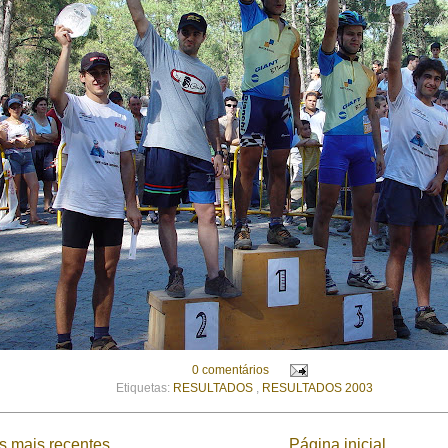
0 comentários
Etiquetas:
RESULTADOS
,
RESULTADOS 2003
 mais recentes
Página inicial