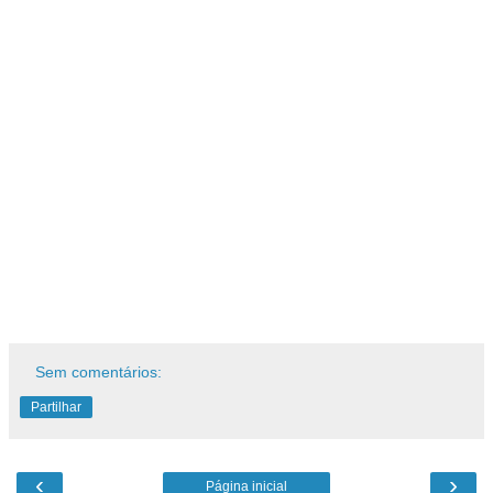
Sem comentários:
Partilhar
‹
›
Página inicial