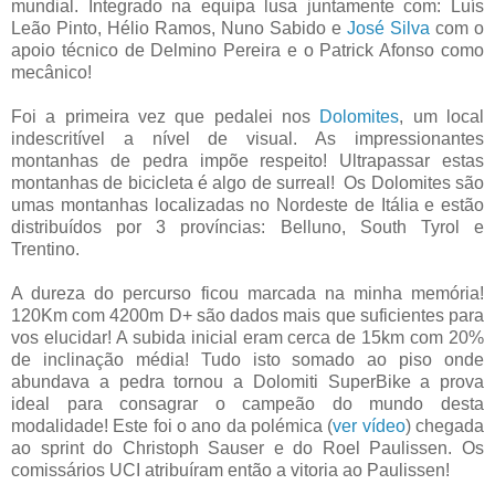
mundial. Integrado na equipa lusa juntamente com: Luís
Leão Pinto, Hélio Ramos, Nuno Sabido e
José Silva
com o
apoio técnico de Delmino Pereira e o Patrick Afonso como
mecânico!
Foi a primeira vez que pedalei nos
Dolomites
, um local
indescritível a nível de visual. As impressionantes
montanhas de pedra impõe respeito! Ultrapassar estas
montanhas de bicicleta é algo de surreal! Os Dolomites são
umas montanhas localizadas no Nordeste de Itália e estão
distribuídos por 3 províncias: Belluno, South Tyrol e
Trentino.
A dureza do percurso ficou marcada na minha memória!
120Km com 4200m D+ são dados mais que suficientes para
vos elucidar! A subida inicial eram cerca de 15km com 20%
de inclinação média! Tudo isto somado ao piso onde
abundava a pedra tornou a Dolomiti SuperBike a prova
ideal para consagrar o campeão do mundo desta
modalidade! Este foi o ano da polémica (
ver vídeo
) chegada
ao sprint do
Christoph
Sauser e do
Roel Paulissen. Os
comissários UCI atribuíram então a vitoria ao Paulissen!