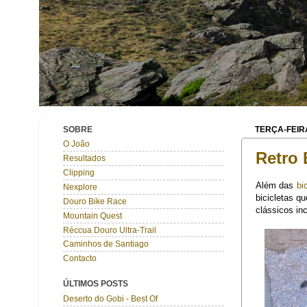
SOBRE
TERÇA-FEIRA
O João
Retro 
Resultados
Clipping
Além das
bi
Nexplore
bicicletas q
Douro Bike Race
clássicos in
Mountain Quest
Réccua Douro Ultra-Trail
Caminhos de Santiago
Contacto
ÚLTIMOS POSTS
Deserto do Gobi - Best Of