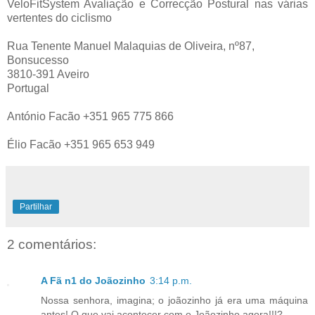
VeloFitSystem Avaliação e Correcção Postural nas várias
vertentes do ciclismo
Rua Tenente Manuel Malaquias de Oliveira, nº87,
Bonsucesso
3810-391 Aveiro
Portugal
António Facão +351 965 775 866
Élio Facão +351 965 653 949
Partilhar
2 comentários:
A Fã n1 do Joãozinho
3:14 p.m.
Nossa senhora, imagina; o joãozinho já era uma máquina
antes! O que vai acontecer com o Joãozinho agora!!!?