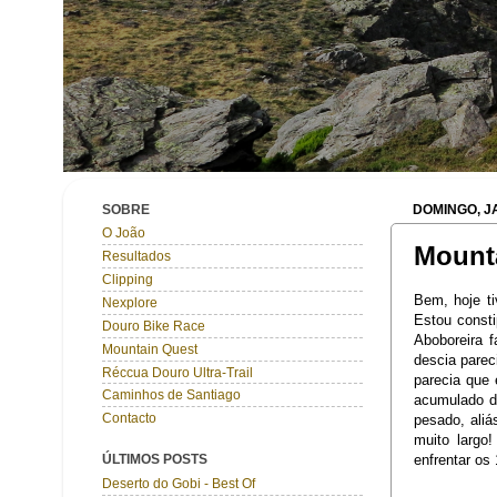
SOBRE
DOMINGO, JA
O João
Mounta
Resultados
Clipping
Bem, hoje t
Nexplore
Estou consti
Douro Bike Race
Aboboreira 
Mountain Quest
descia parec
Réccua Douro Ultra-Trail
parecia que 
Caminhos de Santiago
acumulado d
Contacto
pesado, ali
muito largo
enfrentar o
ÚLTIMOS POSTS
Deserto do Gobi - Best Of