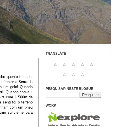
TRANSLATE
anho quente tomado!
enfrentar a Serra da
ava um gelo! Quando
PESQUISAR NESTE BLOGUE
er!! Quando choveu,
reira com 1 500m de
senti foi o terreno
WORK
venham com um pneu
tmo suficiente para