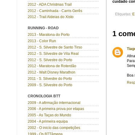
cuidado co
2012 - ADA Christmas Trail
2012 - Caminhada - Carris Gerês
Etiquetas:
E
2012 - Trail Aldeias do Xisto
RUNNING - ROAD
1 come
2013 - Maratona do Porto
2013 - Color Run
2012 - S. Silvestre de Santo Tirso
Tiag
2012 - S. Silvestre de Vila Real
Afin
2012 - S. Silvestre do Porto
Parab
Semp
2012 - Maratona de Roterdão
2012 - Walt Disney Marathon
Boa 
2011 - S. Silvestre do Porto
Res
2009 - S. Silvestre do Porto
CRONOLOGIA BTT
2009 - A afirmação internacional
2006 - A primeira prova por etapas
2005 - As Taças do Mundo
2004 - A primeira equipa
2002 - O inicío das competições
1999 - Os BTTâmega