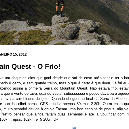
NEIRO 15, 2012
in Quest - O Frio!
ive um daqueles dias que gani desde que saí de casa até voltar e ter o b
pado é certo, e sem grande treino, mas o que é certo é que doeu. Lá fui eu 
fazendo assim a primeira Serra do Mountain Quest. Não estava frio, est
ia que o vento cortava, quando subia, subiaaaaaaa e pouco dava para aquec
estava a cair blocos de gelo...Quando cheguei ao final da Serra da Abobo
e subidas olhei para o GPS e tinha apenas 30km e 2.30h. Outra coisa que 
ás, muito pesado! devido à chuva Façam uma boa escolha de pneus, não 
! Prefiro pensar que ainda faltam duas semanas e até lá vou ficar com ri
s 150km, upss, 162km e 5 200m D+.