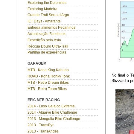
Exploring the Dolomites
Exploring Madeira
Grande Trail Serra d'Arga
IET Days - Amarante
Entrega alimentos Pecaninos
Actualização Facebook
Expedição pela Ásia
Réccua Douro Ultra-Trail
Partilha de experências
GARAGEM
MTB - Kona King Kahuna
No final o T
ROAD - Kona Honky Tonk
Blizzard a p
MTB - Retro Dream Bikes
MTB - Retro Team Bikes
EPIC MTB RACING
2014 - Luso Galaico Extreme
2014 - Algarve Bike Challenge
2013 - Mongolia Bike Challenge
2013 - TransPyr
2013 - TransAndes