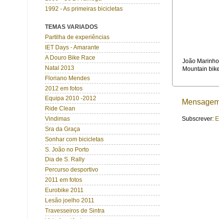
1992 - As primeiras bicicletas
TEMAS VARIADOS
Partilha de experiências
IET Days - Amarante
A Douro Bike Race
João Marinho
Natal 2013
Mountain biker
Floriano Mendes
2012 em fotos
Equipa 2010 -2012
Mensagem 
Ride Clean
Vindimas
Subscrever:
E
Sra da Graça
Sonhar com bicicletas
S. João no Porto
Dia de S. Rally
Percurso desportivo
2011 em fotos
Eurobike 2011
Lesão joelho 2011
Travesseiros de Sintra