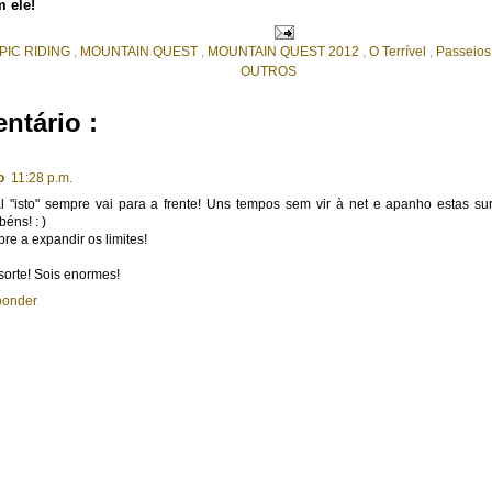
m ele!
PIC RIDING
,
MOUNTAIN QUEST
,
MOUNTAIN QUEST 2012
,
O Terrível
,
Passeio
OUTROS
ntário :
o
11:28 p.m.
al "isto" sempre vai para a frente! Uns tempos sem vir à net e apanho estas su
éns! : )
re a expandir os limites!
sorte! Sois enormes!
ponder