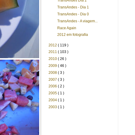
TransAndes Dia 2
TransAndes - Dia 1
TransAndes - Dia 0
TransAndes - A viagem...
Race Again
2012 em fotografia
2012
( 119 )
2011
( 103 )
2010
( 26 )
2009
( 46 )
2008
( 3 )
2007
( 3 )
2006
( 2 )
2005
( 1 )
2004
( 1 )
2003
( 1 )