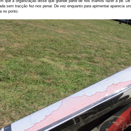
m que a organização disse que grande parte de nós iríamos fazer a pé. De 
nada sem tracção fez-nos penar. De vez enquanto para apimentar aparecia un
va no ponto.