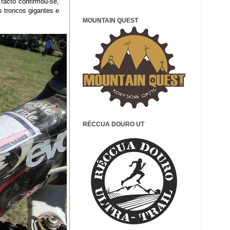
facto confirmou-se,
s troncos gigantes e
MOUNTAIN QUEST
RÉCCUA DOURO UT