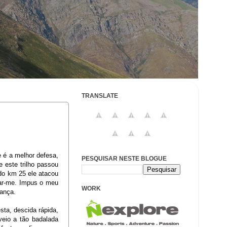
TRANSLATE
e é a melhor defesa,
PESQUISAR NESTE BLOGUE
te este trilho passou
 do km 25 ele atacou
car-me. Impus o meu
WORK
erança.
sta, descida rápida,
eio a tão badalada