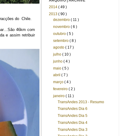
ARQUIVO | ARCHIVE
2014
( 49 )
2013
( 90 )
tracções do Chile.
dezembro
( 11 )
novembro
( 6 )
cabar…São 46km com
outubro
( 5 )
a e assim retribuir
setembro
( 8 )
agosto
( 17 )
julho
( 10 )
junho
( 4 )
maio
( 5 )
abril
( 7 )
março
( 4 )
fevereiro
( 2 )
janeiro
( 11 )
TransAndes 2013 - Resumo
TransAndes Dia 6
TransAndes Dia 5
TransAndes Dia 4
TransAndes Dia 3