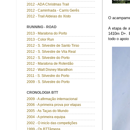
2012 - ADA Christmas Trail
2012 - Caminhada - Carris Gerês
2012 - Trail Aldeias do Xisto
O acampament
RUNNING - ROAD
A etapa de 
1410m D+. Es
2013 - Maratona do Porto
todo o apoio
2013 - Color Run
2012 - S. Silvestre de Santo Tirso
2012 - S. Silvestre de Vila Real
2012 - S. Silvestre do Porto
2012 - Maratona de Roterdão
2012 - Walt Disney Marathon
2011 - S. Silvestre do Porto
2009 - S. Silvestre do Porto
CRONOLOGIA BTT
2009 - A afirmação internacional
2006 - A primeira prova por etapas
2005 - As Taças do Mundo
2004 - A primeira equipa
2002 - O inicío das competições
1999 - Os BTTâmega