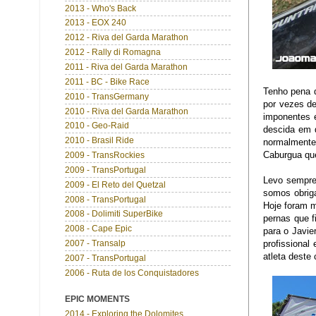
2013 - Who's Back
2013 - EOX 240
2012 - Riva del Garda Marathon
2012 - Rally di Romagna
2011 - Riva del Garda Marathon
2011 - BC - Bike Race
Tenho pena q
2010 - TransGermany
por vezes de
2010 - Riva del Garda Marathon
imponentes 
2010 - Geo-Raid
descida em d
2010 - Brasil Ride
normalmente
Caburgua que
2009 - TransRockies
2009 - TransPortugal
Levo sempre
2009 - El Reto del Quetzal
somos obriga
2008 - TransPortugal
Hoje foram m
2008 - Dolimiti SuperBike
pernas que f
2008 - Cape Epic
para o Javie
profissiona
2007 - Transalp
atleta deste
2007 - TransPortugal
2006 - Ruta de los Conquistadores
EPIC MOMENTS
2014 - Exploring the Dolomites