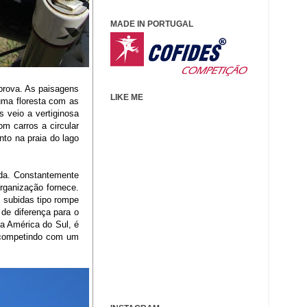
MADE IN PORTUGAL
prova. As paisagens
LIKE ME
uma floresta com as
 veio a vertiginosa
m carros a circular
to na praia do lago
ida. Constantemente
rganização fornece.
 subidas tipo rompe
de diferença para o
da América do Sul, é
r competindo com um