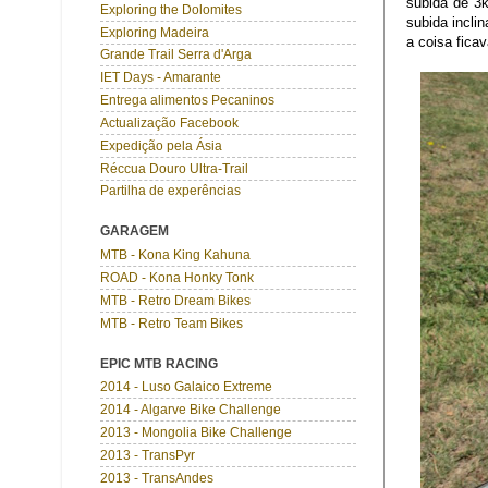
subida de 3k
Exploring the Dolomites
subida incli
Exploring Madeira
a coisa fica
Grande Trail Serra d'Arga
IET Days - Amarante
Entrega alimentos Pecaninos
Actualização Facebook
Expedição pela Ásia
Réccua Douro Ultra-Trail
Partilha de experências
GARAGEM
MTB - Kona King Kahuna
ROAD - Kona Honky Tonk
MTB - Retro Dream Bikes
MTB - Retro Team Bikes
EPIC MTB RACING
2014 - Luso Galaico Extreme
2014 - Algarve Bike Challenge
2013 - Mongolia Bike Challenge
2013 - TransPyr
2013 - TransAndes