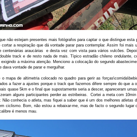
ue não estejam presentes mais fotógrafos para captar o que distingue esta 
 cortar a respiração que dá vontade parar para contemplar. Assim foi mais 
e centenárias araucárias
e desta vez com vista para vários vulcões. Depois
ouble track e de resto nada de mais. Típico estradão chileno ondulante, co
 exigindo a máxima atenção. Menciono a colocação do segundo abastecimen
 dava vontade de parar e mergulhar.
 o mapa de altimetria colocado no quadro para gerir as forças\comida\beb
dos a fazer a ajustes porque o track que fazemos difere sempre do que a o
ais quase 5km e o final que supostamente seria a descer, apareceram umas
izeram alguns participantes perder as estribeiras.
Cortei a meta com 10min 
r. Não conhecia o atleta, mas fiquei a saber que é um dos melhores atletas 
l em ciclismo. Bom, não estou a rebaixar-me, mas de facto o segundo luga
 calibre é menos mau.