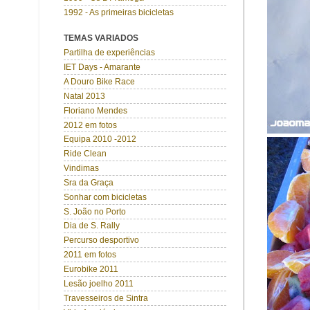
1992 - As primeiras bicicletas
TEMAS VARIADOS
Partilha de experiências
IET Days - Amarante
A Douro Bike Race
Natal 2013
Floriano Mendes
2012 em fotos
Equipa 2010 -2012
Ride Clean
Vindimas
Sra da Graça
Sonhar com bicicletas
S. João no Porto
Dia de S. Rally
Percurso desportivo
2011 em fotos
Eurobike 2011
Lesão joelho 2011
Travesseiros de Sintra