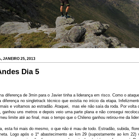
, JANEIRO 25, 2013
Andes Dia 5
a diferença de 3min para o Javier tinha a liderança em risco. Como o ataqu
a diferença no singletrack técnico que existia no início da etapa. Infelizmen
mais e voltamos ao estradão. Ataquei,
mas ele não saía da roda. Por volta
, ganhou uns metros e depois veio uma parte plana e não consegui recolo
o meu limite até ao final, mas o tempo que o Chileno ganhou retirou-me da lid
a, esta foi mais do mesmo, o que não é mau de todo. Estradão, subida, flore
meta. Logo após o 1º abastecimento ao km 29 (supostamente ao km 22) v