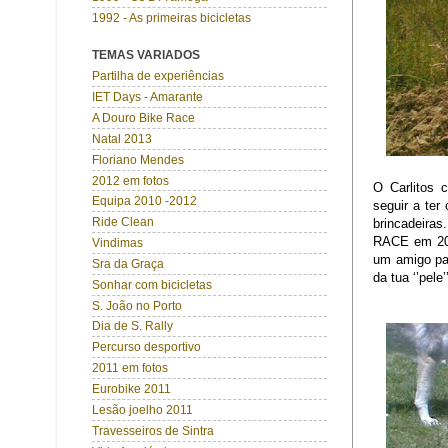
1992 - As primeiras bicicletas
TEMAS VARIADOS
Partilha de experiências
IET Days - Amarante
A Douro Bike Race
Natal 2013
Floriano Mendes
2012 em fotos
O Carlitos 
Equipa 2010 -2012
seguir a ter
Ride Clean
brincadeira
RACE em 201
Vindimas
um amigo par
Sra da Graça
da tua ‘’pel
Sonhar com bicicletas
S. João no Porto
Dia de S. Rally
Percurso desportivo
2011 em fotos
Eurobike 2011
Lesão joelho 2011
Travesseiros de Sintra