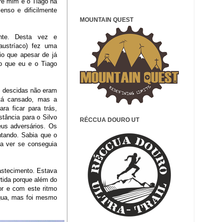
tre mim e o Tiago na
enso e dificilmente
MOUNTAIN QUEST
nte. Desta vez e
austríaco) fez uma
io que apesar de já
ro que eu e o Tiago
as descidas não eram
stá cansado, mas a
ra ficar para trás,
tância para o Silvo
RÉCCUA DOURO UT
eus adversários. Os
ntando. Sabia que o
 a ver se conseguia
astecimento. Estava
rtida porque além do
or e com este ritmo
água, mas foi mesmo