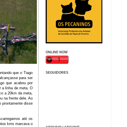
ONLINE NOW
ontando que o Tiago
SEGUIDORES
alcançasse para ser
ago que acabou por
r a linha de meta. O
íaco a 20km da meta,
 na frente dele. Ao
co prontamente disse
scarregamos até os
antos kms marcava o