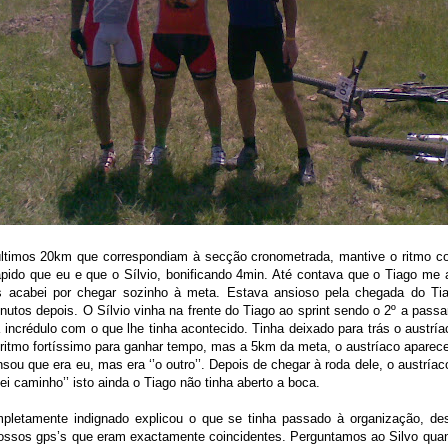
últimos 20km que correspondiam à secção cronometrada, mantive o ritmo c
ápido que eu e que o Sílvio, bonificando 4min. Até contava que o Tiago me 
s acabei por chegar sozinho à meta. Estava ansioso pela chegada do Ti
nutos depois. O Sílvio vinha na frente do Tiago ao sprint sendo o 2º a passa
 incrédulo com o que lhe tinha acontecido. Tinha deixado para trás o austr
itmo fortíssimo para ganhar tempo, mas a 5km da meta, o austríaco apareceu
ensou que era eu, mas era ‘’o outro’’. Depois de chegar à roda dele, o austría
tei caminho’’ isto ainda o Tiago não tinha aberto a boca.
pletamente indignado explicou o que se tinha passado à organização, de
nossos gps’s que eram exactamente coincidentes. Perguntamos ao Silvo qu