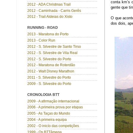
conta km’s 
2012 - ADA Christmas Trail
gente que ti
2012 - Caminhada - Carris Gerês
2012 - Trail Aldeias do Xisto
O que acont
dos dois, ap
RUNNING - ROAD
2013 - Maratona do Porto
2013 - Color Run
2012 - S. Silvestre de Santo Tirso
2012 - S. Silvestre de Vila Real
2012 - S. Silvestre do Porto
2012 - Maratona de Roterdão
2012 - Walt Disney Marathon
2011 - S. Silvestre do Porto
2009 - S. Silvestre do Porto
CRONOLOGIA BTT
2009 - A afirmação internacional
2006 - A primeira prova por etapas
2005 - As Taças do Mundo
2004 - A primeira equipa
2002 - O inicío das competições
1999 - Os BTTâmega