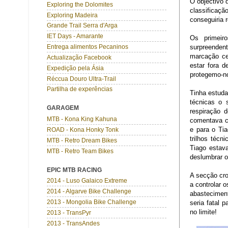
O objectivo 
Exploring the Dolomites
classificaç
Exploring Madeira
conseguiria 
Grande Trail Serra d'Arga
IET Days - Amarante
Os primeir
surpreenden
Entrega alimentos Pecaninos
marcação ce
Actualização Facebook
estar fora d
Expedição pela Ásia
protegemo-n
Réccua Douro Ultra-Trail
Partilha de experências
Tinha estuda
técnicas o 
GARAGEM
respiração 
MTB - Kona King Kahuna
comentava co
e para o Tia
ROAD - Kona Honky Tonk
trilhos técn
MTB - Retro Dream Bikes
Tiago estav
MTB - Retro Team Bikes
deslumbrar o
EPIC MTB RACING
A secção cr
2014 - Luso Galaico Extreme
a controlar 
2014 - Algarve Bike Challenge
abastecimen
2013 - Mongolia Bike Challenge
seria fatal 
no limite!
2013 - TransPyr
2013 - TransAndes