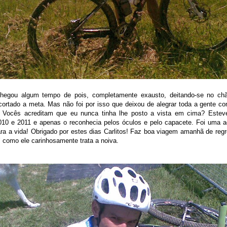
chegou algum tempo de pois, completamente exausto, deitando-se no ch
 cortado a meta. Mas não foi por isso que deixou de alegrar toda a gente c
s. Vocês acreditam que eu nunca tinha lhe posto a vista em cima? Es
0 e 2011 e apenas o reconhecia pelos óculos e pelo capacete. Foi uma a
a a vida! Obrigado por estes dias Carlitos! Faz boa viagem amanhã de regr
e’’ como ele carinhosamente trata a noiva.