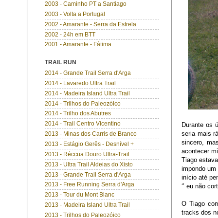
2003 - Caminho PT a Santiago
2003 - Volta a Portugal
2002 - Amarante - Serra da Estrela
2002 - 24h em BTT
2001 - Amarante - Fátima
TRAIL RUN
2014 - Grande Trail Serra d'Arga
2014 - Lavaredo Ultra Trail
2014 - Madeira Island Ultra Trail
2014 - Trilhos do Paleozóico
2014 - Trilho dos Abutres
2014 - Trail Centro Vicentino
Durante os 
seria mais r
2013 - Minas dos Carris de Branco
sincero, ma
2013 - Estágio Gerês - Desnível +
acontecer mi
2013 - Réccua Douro Ultra-Trail
Tiago estava
2013 - Ultra Trail Aldeias do Xisto
impondo um r
2013 - Grande Trail Serra d'Arga
início até p
2013 - Free Running Serra d'Arga
‘’ eu não cor
2013 - Tour du Mont Blanc
O Tiago com
2013 - Madeira Island Ultra Trail
tracks dos 
2013 - Trilhos do Paleozóico