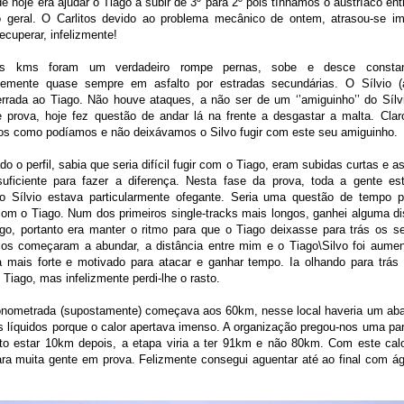
de hoje era ajudar o Tiago a subir de 3º para 2º pois tínhamos o austríaco en
ão geral. O Carlitos devido ao problema mecânico de ontem, atrasou-se im
recuperar, infelizmente!
os kms foram um verdadeiro rompe pernas, sobe e desce consta
temente quase sempre em asfalto por estradas secundárias. O Sílvio (
rrada ao Tiago. Não houve ataques, a não ser de um ‘’amiguinho’’ do Sílv
e prova, hoje fez questão de andar lá na frente a desgastar a malta. Cla
os como podíamos e não deixávamos o Silvo fugir com este seu amiguinho.
do o perfil, sabia que seria difícil fugir com o Tiago, eram subidas curtas e 
suficiente para fazer a diferença. Nesta fase da prova, toda a gente e
do Sílvio estava particularmente ofegante. Seria uma questão de tempo pa
m o Tiago. Num dos primeiros single-tracks mais longos, ganhei alguma dis
go, portanto era manter o ritmo para que o Tiago deixasse para trás os s
icos começaram a abundar, a distância entre mim e o Tiago\Silvo foi aume
a mais forte e motivado para atacar e ganhar tempo. Ia olhando para trás
 Tiago, mas infelizmente perdi-lhe o rasto.
onometrada (supostamente) começava aos 60km, nesse local haveria um ab
os líquidos porque o calor apertava imenso. A organização pregou-nos uma pa
to estar 10km depois, a etapa viria a ter 91km e não 80km. Com este cal
para muita gente em prova. Felizmente consegui aguentar até ao final com 