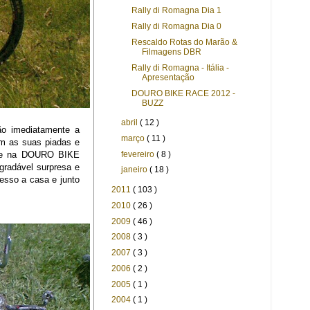
Rally di Romagna Dia 1
Rally di Romagna Dia 0
Rescaldo Rotas do Marão &
Filmagens DBR
Rally di Romagna - Itália -
Apresentação
DOURO BIKE RACE 2012 -
BUZZ
abril
( 12 )
ão imediatamente a
março
( 11 )
om as suas piadas e
fevereiro
( 8 )
teve na DOURO BIKE
gradável surpresa e
janeiro
( 18 )
esso a casa e junto
2011
( 103 )
2010
( 26 )
2009
( 46 )
2008
( 3 )
2007
( 3 )
2006
( 2 )
2005
( 1 )
2004
( 1 )