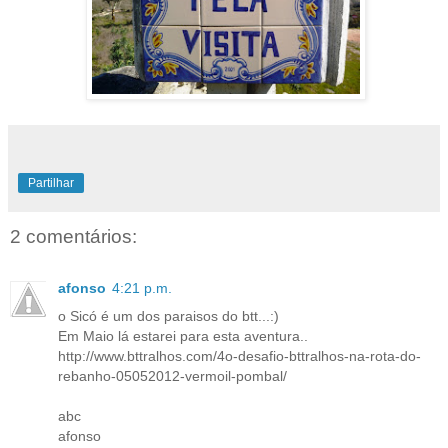
Partilhar
2 comentários:
afonso
4:21 p.m.
o Sicó é um dos paraisos do btt...:)
Em Maio lá estarei para esta aventura..
http://www.bttralhos.com/4o-desafio-bttralhos-na-rota-do-
rebanho-05052012-vermoil-pombal/
abc
afonso