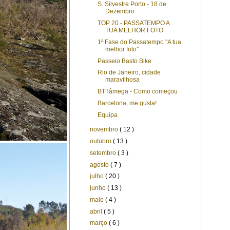
S. Silvestre Porto - 18 de
Dezembro
TOP 20 - PASSATEMPO A
TUA MELHOR FOTO
1ª Fase do Passatempo ''A tua
melhor foto''
Passeio Basto Bike
Rio de Janeiro, cidade
maravilhosa
BTTâmega - Como começou
Barcelona, me gusta!
Equipa
novembro
( 12 )
outubro
( 13 )
setembro
( 3 )
agosto
( 7 )
julho
( 20 )
junho
( 13 )
maio
( 4 )
abril
( 5 )
março
( 6 )