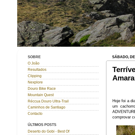
SOBRE
SÁBADO, DE
O João
Terrív
Resultados
Amara
Clipping
Nexplore
Douro Bike Race
Mountain Quest
Hoje foi a d
Réccua Douro Ultra-Trail
um cachorr
Caminhos de Santiago
ADVENTURE (
Contacto
comprovar c
ÚLTIMOS POSTS
Deserto do Gobi - Best Of