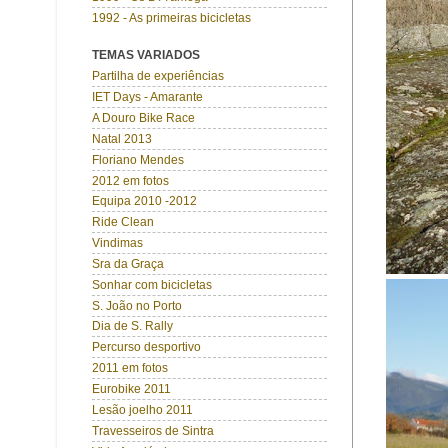
1992 - As primeiras bicicletas
TEMAS VARIADOS
Partilha de experiências
IET Days - Amarante
A Douro Bike Race
Natal 2013
Floriano Mendes
2012 em fotos
Equipa 2010 -2012
Ride Clean
Vindimas
Sra da Graça
Sonhar com bicicletas
S. João no Porto
Dia de S. Rally
Percurso desportivo
2011 em fotos
Eurobike 2011
Lesão joelho 2011
Travesseiros de Sintra