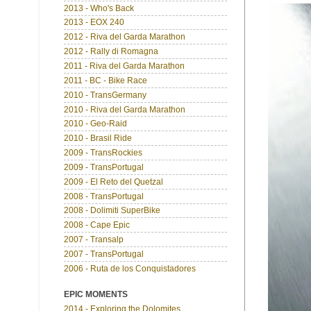
2013 - Who's Back
2013 - EOX 240
2012 - Riva del Garda Marathon
2012 - Rally di Romagna
2011 - Riva del Garda Marathon
2011 - BC - Bike Race
2010 - TransGermany
2010 - Riva del Garda Marathon
2010 - Geo-Raid
2010 - Brasil Ride
2009 - TransRockies
2009 - TransPortugal
2009 - El Reto del Quetzal
2008 - TransPortugal
2008 - Dolimiti SuperBike
2008 - Cape Epic
2007 - Transalp
2007 - TransPortugal
2006 - Ruta de los Conquistadores
EPIC MOMENTS
2014 - Exploring the Dolomites