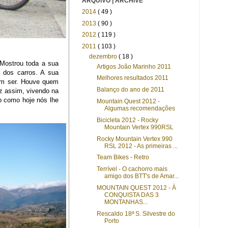
ARQUIVO | ARCHIVE
2014
( 49 )
2013
( 90 )
2012
( 119 )
2011
( 103 )
dezembro
( 18 )
Mostrou toda a sua
Artigos João Marinho 2011
e dos carros. A sua
Melhores resultados 2011
 um ser. Houve quem
Balanço do ano de 2011
iz assim, vivendo na
o como hoje nós lhe
Mountain Quest 2012 -
Algumas recomendações
Bicicleta 2012 - Rocky
Mountain Vertex 990RSL
Rocky Mountain Vertex 990
RSL 2012 - As primeiras ...
Team Bikes - Retro
Terrível - O cachorro mais
amigo dos BTT's de Amar...
MOUNTAIN QUEST 2012 - À
CONQUISTA DAS 3
MONTANHAS...
Rescaldo 18ª S. Silvestre do
Porto