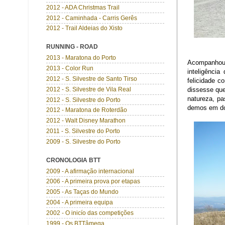
2012 - ADA Christmas Trail
2012 - Caminhada - Carris Gerês
2012 - Trail Aldeias do Xisto
RUNNING - ROAD
2013 - Maratona do Porto
Acompanhou-
2013 - Color Run
inteligênci
2012 - S. Silvestre de Santo Tirso
felicidade 
2012 - S. Silvestre de Vila Real
dissesse que
natureza, pa
2012 - S. Silvestre do Porto
demos em dos
2012 - Maratona de Roterdão
2012 - Walt Disney Marathon
2011 - S. Silvestre do Porto
2009 - S. Silvestre do Porto
CRONOLOGIA BTT
2009 - A afirmação internacional
2006 - A primeira prova por etapas
2005 - As Taças do Mundo
2004 - A primeira equipa
2002 - O inicío das competições
1999 - Os BTTâmega