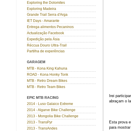
Exploring the Dolomites
Exploring Madeira
Grande Trail Serra d'Arga
IET Days - Amarante
Entrega alimentos Pecaninos
Actualização Facebook
Expedição pela Ásia
Réccua Douro Ultra-Trail
Partilha de experências
GARAGEM
MTB - Kona King Kahuna
ROAD - Kona Honky Tonk
MTB - Retro Dream Bikes
MTB - Retro Team Bikes
Irei partici
EPIC MTB RACING
abraçam o la
2014 - Luso Galaico Extreme
2014 - Algarve Bike Challenge
2013 - Mongolia Bike Challenge
Esta prova e
2013 - TransPyr
para mostrar
2013 - TransAndes