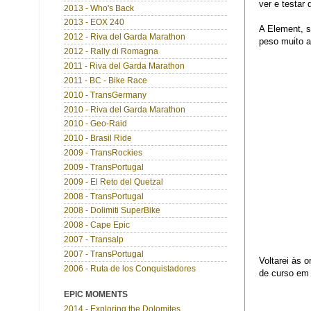
ver e testar
2013 - Who's Back
2013 - EOX 240
A Element, 
2012 - Riva del Garda Marathon
peso muito a
2012 - Rally di Romagna
2011 - Riva del Garda Marathon
2011 - BC - Bike Race
2010 - TransGermany
2010 - Riva del Garda Marathon
2010 - Geo-Raid
2010 - Brasil Ride
2009 - TransRockies
2009 - TransPortugal
2009 - El Reto del Quetzal
2008 - TransPortugal
2008 - Dolimiti SuperBike
2008 - Cape Epic
2007 - Transalp
2007 - TransPortugal
Voltarei às 
2006 - Ruta de los Conquistadores
de curso em 
EPIC MOMENTS
2014 - Exploring the Dolomites