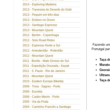
2014 - Exploring Madeira
2013 - Travessia do Deserto do Gobi
2013 - Pequim em três dias
2013 - Enduro no Douro
2013 - Santiago Expresso
2013 - Mountain Quest
2012 - Berlim - Copenhaga
2012 - Solo Road Rides
Fazendo um 
2012 - Expresso Norte a Sul
Portutgal pa
2012 - Amesterdão - Roterdão
2012 - Mountain Quest
Taça d
2011 - Bonito - Mato Grosso do Sul
Marato
2011 - Expedição Dourada - Kayak
Georai
2011 - S. Paulo - Rio de Janeiro
Ultram
2011 - Mountain Quest
Taça d
2010 - Eastern Europe Biketrip
2006 - Troia - Sagres - Porto
2006 - Eurotrip
2006 - Castro Marim - Porto
2005 - Via da Prata
2004 - Caminho Francês a Santiago