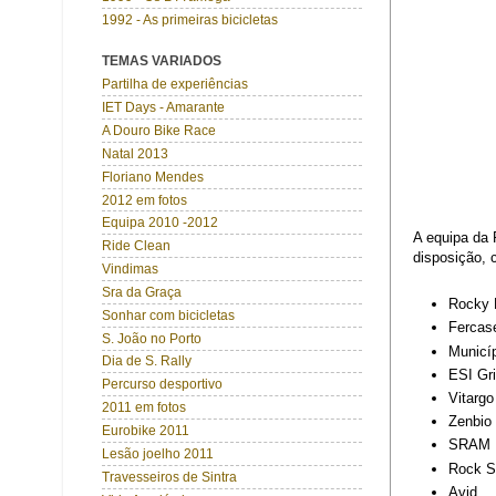
1992 - As primeiras bicicletas
TEMAS VARIADOS
Partilha de experiências
IET Days - Amarante
A Douro Bike Race
Natal 2013
Floriano Mendes
2012 em fotos
Equipa 2010 -2012
A equipa da 
Ride Clean
disposição, 
Vindimas
Sra da Graça
Rocky 
Sonhar com bicicletas
Fercas
S. João no Porto
Municí
Dia de S. Rally
ESI Gr
Percurso desportivo
Vitargo
2011 em fotos
Zenbio
Eurobike 2011
SRAM
Lesão joelho 2011
Rock S
Travesseiros de Sintra
Avid